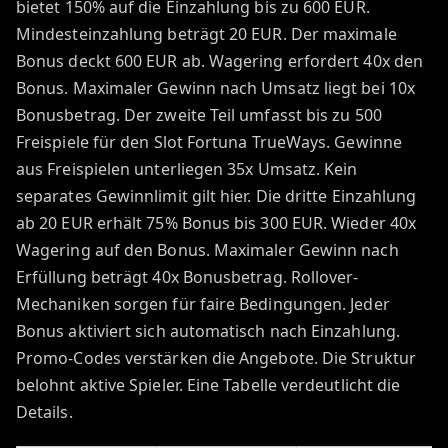
bietet 150% auf die Einzahlung bis zu 600 EUR.
Mindesteinzahlung beträgt 20 EUR. Der maximale
Bonus deckt 600 EUR ab. Wagering erfordert 40x den
Bonus. Maximaler Gewinn nach Umsatz liegt bei 10x
Bonusbetrag. Der zweite Teil umfasst bis zu 500
Freispiele für den Slot Fortuna TrueWays. Gewinne
aus Freispielen unterliegen 35x Umsatz. Kein
separates Gewinnlimit gilt hier. Die dritte Einzahlung
ab 20 EUR erhält 75% Bonus bis 300 EUR. Wieder 40x
Wagering auf den Bonus. Maximaler Gewinn nach
Erfüllung beträgt 40x Bonusbetrag. Rollover-
Mechaniken sorgen für faire Bedingungen. Jeder
Bonus aktiviert sich automatisch nach Einzahlung.
Promo-Codes verstärken die Angebote. Die Struktur
belohnt aktive Spieler. Eine Tabelle verdeutlicht die
Details.