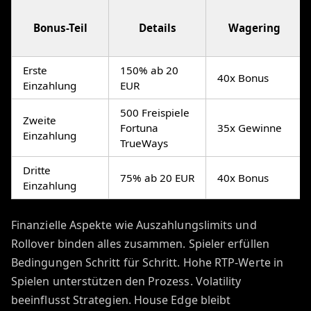
Bonus-Teil
Details
Wagering
Erste
150% ab 20
40x Bonus
Einzahlung
EUR
500 Freispiele
Zweite
Fortuna
35x Gewinne
Einzahlung
TrueWays
Dritte
75% ab 20 EUR
40x Bonus
Einzahlung
Finanzielle Aspekte wie Auszahlungslimits und
Rollover binden alles zusammen. Spieler erfüllen
Bedingungen Schritt für Schritt. Hohe RTP-Werte in
Spielen unterstützen den Prozess. Volatility
beeinflusst Strategien. House Edge bleibt