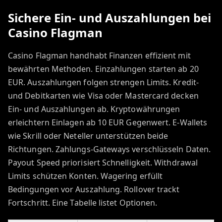
Sichere Ein- und Auszahlungen bei
Casino Flagman
Casino Flagman handhabt Finanzen effizient mit
bewährten Methoden. Einzahlungen starten ab 20
EUR. Auszahlungen folgen strengen Limits. Kredit-
und Debitkarten wie Visa oder Mastercard decken
Ein- und Auszahlungen ab. Kryptowährungen
erleichtern Einlagen ab 10 EUR Gegenwert. E-Wallets
wie Skrill oder Neteller unterstützen beide
Richtungen. Zahlungs-Gateways verschlüsseln Daten.
Payout Speed priorisiert Schnelligkeit. Withdrawal
Limits schützen Konten. Wagering erfüllt
Bedingungen vor Auszahlung. Rollover trackt
Fortschritt. Eine Tabelle listet Optionen.