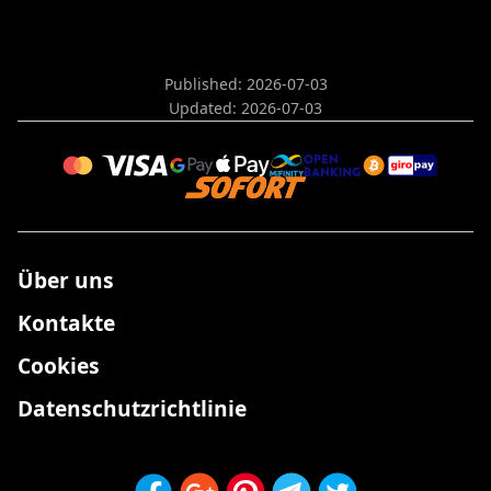
Published:
2026-07-03
Updated:
2026-07-03
Über uns
Kontakte
Cookies
Datenschutzrichtlinie