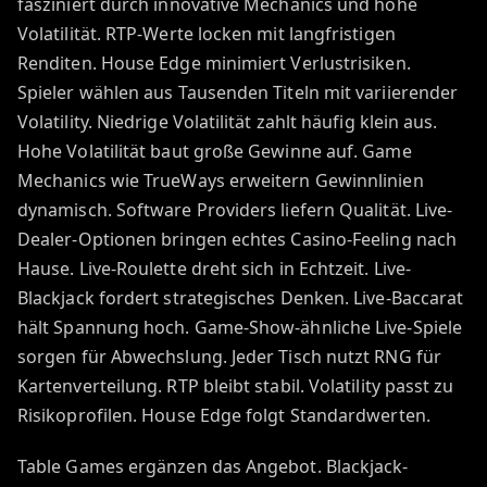
fasziniert durch innovative Mechanics und hohe
Volatilität. RTP-Werte locken mit langfristigen
Renditen. House Edge minimiert Verlustrisiken.
Spieler wählen aus Tausenden Titeln mit variierender
Volatility. Niedrige Volatilität zahlt häufig klein aus.
Hohe Volatilität baut große Gewinne auf. Game
Mechanics wie TrueWays erweitern Gewinnlinien
dynamisch. Software Providers liefern Qualität. Live-
Dealer-Optionen bringen echtes Casino-Feeling nach
Hause. Live-Roulette dreht sich in Echtzeit. Live-
Blackjack fordert strategisches Denken. Live-Baccarat
hält Spannung hoch. Game-Show-ähnliche Live-Spiele
sorgen für Abwechslung. Jeder Tisch nutzt RNG für
Kartenverteilung. RTP bleibt stabil. Volatility passt zu
Risikoprofilen. House Edge folgt Standardwerten.
Table Games ergänzen das Angebot. Blackjack-