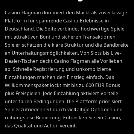
Casino Flagman dominiert den Markt als zuverlässige
Plattform für spannende Casino-Erlebnisse in
Deutschland. Die Seite verbindet hochwertige Spiele
mit attraktiven Boni und sicheren Transaktionen.
Spieler schätzen die klare Struktur und die Bandbreite
an Unterhaltungsmöglichkeiten. Von Slots bis Live-
Dealer-Tischen deckt Casino Flagman alle Vorlieben
ab. Schnelle Registrierung und unkomplizierte
Einzahlungen machen den Einstieg einfach. Das
Willkommenspaket lockt mit bis zu 600 EUR Bonus
plus Freispielen. Jede Einzahlung aktiviert Vorteile
unter fairen Bedingungen. Die Plattform priorisiert
Spielerzufriedenheit durch vielfältige Optionen und
reibungslose Bedienung. Entdecken Sie ein Casino,
das Qualität und Action vereint.