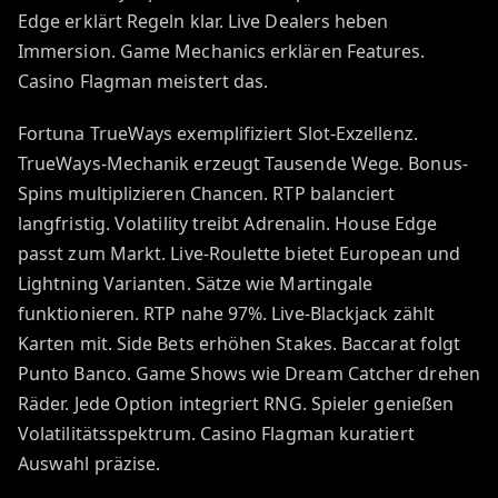
Edge erklärt Regeln klar. Live Dealers heben
Immersion. Game Mechanics erklären Features.
Casino Flagman meistert das.
Fortuna TrueWays exemplifiziert Slot-Exzellenz.
TrueWays-Mechanik erzeugt Tausende Wege. Bonus-
Spins multiplizieren Chancen. RTP balanciert
langfristig. Volatility treibt Adrenalin. House Edge
passt zum Markt. Live-Roulette bietet European und
Lightning Varianten. Sätze wie Martingale
funktionieren. RTP nahe 97%. Live-Blackjack zählt
Karten mit. Side Bets erhöhen Stakes. Baccarat folgt
Punto Banco. Game Shows wie Dream Catcher drehen
Räder. Jede Option integriert RNG. Spieler genießen
Volatilitätsspektrum. Casino Flagman kuratiert
Auswahl präzise.