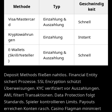
Geschwindig
Methode
Typ
keit
Visa/Mastercar
Einzahlung &
Schnell
d
Auszahlung
Kryptowährun
Einzahlung
Instant
gen
E-Wallets
Einzahlung &
(Skrill/Neteller
Schnell
Auszahlung
)
Deposit Methods fließen nahtlos. Financial Entity
sichert Prozesse. SSL Encryption schützt
Überweisungen. KYC verifiziert vor Auszahlungen.
AML filtert Transaktionen. Data Protection folgt
Standards. Spieler kontrollieren Limits. Payouts
erreichen Konten rasch. Casino Flagman minimiert