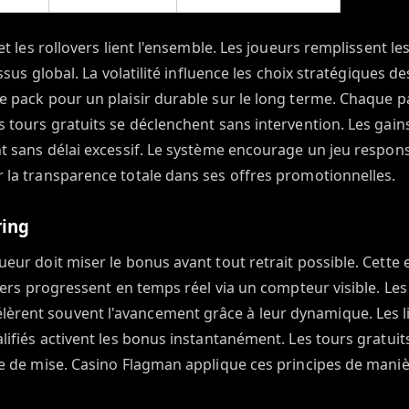
et les rollovers lient l'ensemble. Les joueurs remplissent l
essus global. La volatilité influence les choix stratégiques
 pack pour un plaisir durable sur le long terme. Chaque part
 tours gratuits se déclenchent sans intervention. Les gain
nt sans délai excessif. Le système encourage un jeu respo
 la transparence totale dans ses offres promotionnelles.
ring
eur doit miser le bonus avant tout retrait possible. Cette 
overs progressent en temps réel via un compteur visible. Le
rent souvent l'avancement grâce à leur dynamique. Les li
ifiés activent les bonus instantanément. Les tours gratuits
le de mise. Casino Flagman applique ces principes de maniè