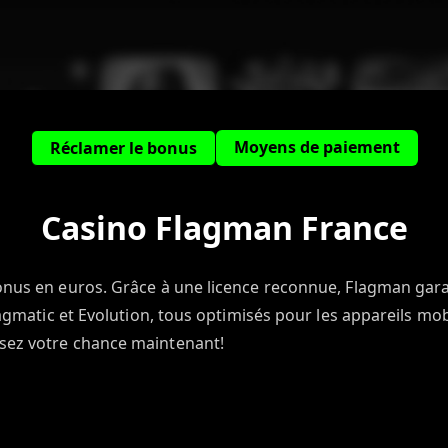
Moyens de paiement
Réclamer le bonus
Casino Flagman France
nus en euros. Grâce à une licence reconnue, Flagman gara
agmatic et Evolution, tous optimisés pour les appareils mobi
sez votre chance maintenant!