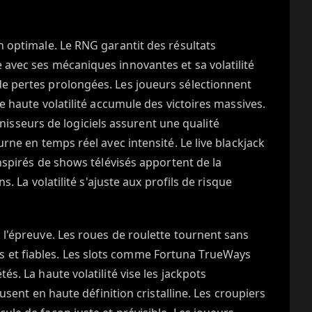
n optimale. Le RNG garantit des résultats
 avec ses mécaniques innovantes et sa volatilité
de pertes prolongées. Les joueurs sélectionnent
e haute volatilité accumule des victoires massives.
sseurs de logiciels assurent une qualité
rne en temps réel avec intensité. Le live blackjack
inspirés de shows télévisés apportent de la
. La volatilité s'ajuste aux profils de risque
 l'épreuve. Les roues de roulette tournent sans
s et fiables. Les slots comme Fortuna TrueWays
s. La haute volatilité vise les jackpots
usent en haute définition cristalline. Les croupiers