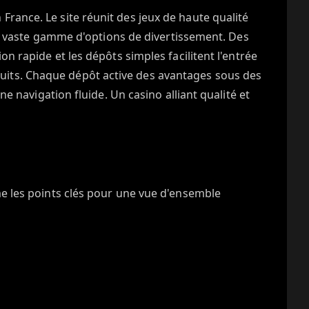
rance. Le site réunit des jeux de haute qualité
 la vaste gamme d'options de divertissement. Des
n rapide et les dépôts simples facilitent l'entrée
uits. Chaque dépôt active des avantages sous des
e navigation fluide. Un casino alliant qualité et
me les points clés pour une vue d'ensemble