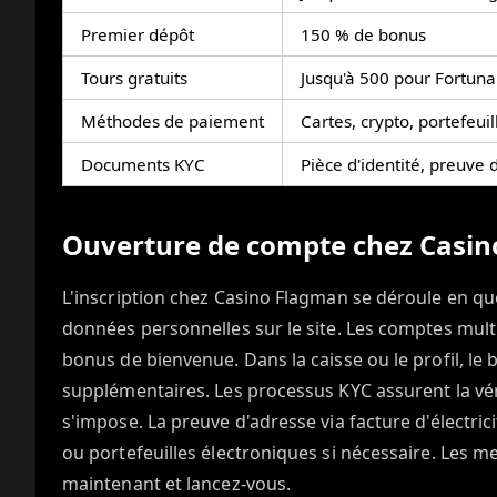
Premier dépôt
150 % de bonus
Tours gratuits
Jusqu'à 500 pour Fortun
Méthodes de paiement
Cartes, crypto, portefeui
Documents KYC
Pièce d'identité, preuve 
Ouverture de compte chez Casi
L'inscription chez Casino Flagman se déroule en qu
données personnelles sur le site. Les comptes multi
bonus de bienvenue. Dans la caisse ou le profil, le
supplémentaires. Les processus KYC assurent la véri
s'impose. La preuve d'adresse via facture d'électri
ou portefeuilles électroniques si nécessaire. Les 
maintenant et lancez-vous.