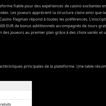
orme fiable pour des expériences de casino excitantes en F
isées. Les joueurs apprécient la structure claire ainsi que
asino Flagman répond à toutes les préférences. L'inscriptio
 600 EUR de bonus additionnels accompagnés de tours grat
on des joueurs au premier plan grâce à des choix variés et un
n
actéristiques principales de la plateforme. Une table résu
ratuits