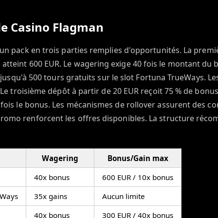
de Casino Flagman
un pack en trois parties remplies d'opportunités. La premi
atteint 600 EUR. Le wagering exige 40 fois le montant du 
t jusqu'à 500 tours gratuits sur le slot Fortuna TrueWays. Le
. Le troisième dépôt à partir de 20 EUR reçoit 75 % de bonu
 fois le bonus. Les mécanismes de rollover assurent des c
omo renforcent les offres disponibles. La structure récom
Wagering
Bonus/Gain max
40x bonus
600 EUR / 10x bonus
ueWays
35x gains
Aucun limite
40x bonus
300 EUR / 40x bonus