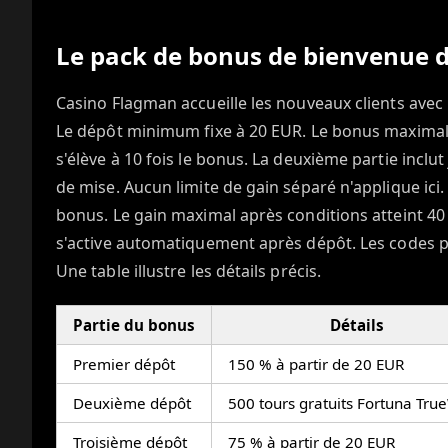
Le pack de bonus de bienvenue 
Casino Flagman accueille les nouveaux clients avec 
Le dépôt minimum fixe à 20 EUR. Le bonus maximal 
s'élève à 10 fois le bonus. La deuxième partie inclu
de mise. Aucun limite de gain séparé n'applique ici
bonus. Le gain maximal après conditions atteint 40
s'active automatiquement après dépôt. Les codes pr
Une table illustre les détails précis.
Partie du bonus
Détails
Premier dépôt
150 % à partir de 20 EUR
Deuxième dépôt
500 tours gratuits Fortuna Tr
Troisième dépôt
75 % à partir de 20 EUR